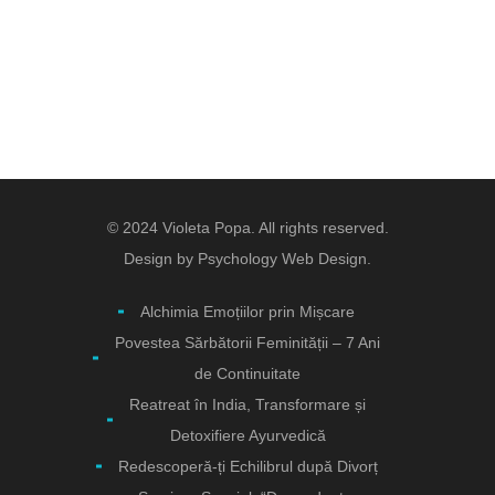
© 2024 Violeta Popa. All rights reserved.
Design by
Psychology Web Design.
Alchimia Emoțiilor prin Mișcare
Povestea Sărbătorii Feminității – 7 Ani
de Continuitate
Reatreat în India, Transformare și
Detoxifiere Ayurvedică
Redescoperă-ți Echilibrul după Divorț