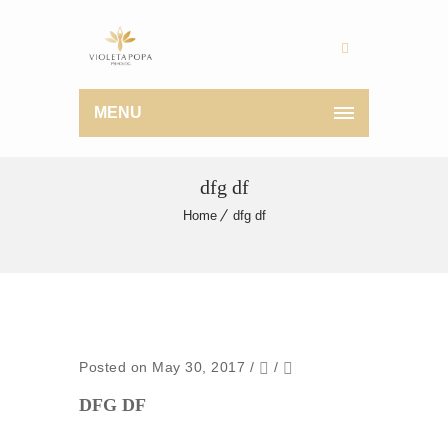
MENU
dfg df
Home
dfg df
Posted on May 30, 2017
/
/
DFG DF