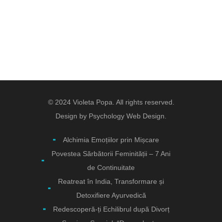
© 2024 Violeta Popa. All rights reserved.
Design by
Psychology Web Design.
Alchimia Emoțiilor prin Mișcare
Povestea Sărbătorii Feminității – 7 Ani
de Continuitate
Reatreat în India, Transformare și
Detoxifiere Ayurvedică
Redescoperă-ți Echilibrul după Divorț